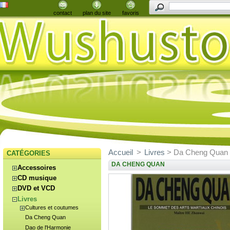
contact
plan du site
favoris
Accueil
>
Livres
> Da Cheng Quan
CATÉGORIES
DA CHENG QUAN
Accessoires
CD musique
DVD et VCD
Livres
Cultures et coutumes
Da Cheng Quan
Dao de l'Harmonie