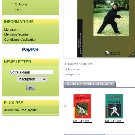
Qi Gong
Tai Ji
INFORMATIONS
Livraison
Mentions légales
Conditions d'utilisation
NEWSLETTER
Envoyer à un ami
Imprimer
Agrandir
DANS LA MÊME CATÉGORIE
FLUX RSS
Aucun flux RSS ajouté
Tai Ji Quan...
Tai Ji Quan...