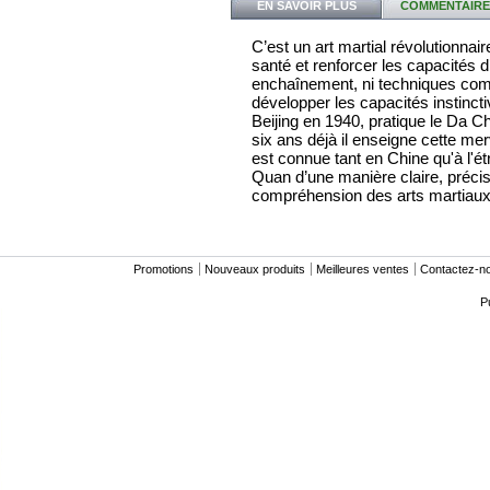
EN SAVOIR PLUS
COMMENTAIRES
C’est un art martial révolutionnai
santé et renforcer les capacités d
enchaînement, ni techniques comp
développer les capacités instinct
Beijing en 1940, pratique le Da 
six ans déjà il enseigne cette mer
est connue tant en Chine qu'à l'ét
Quan d’une manière claire, précise
compréhension des arts martiaux
Promotions
Nouveaux produits
Meilleures ventes
Contactez-n
P