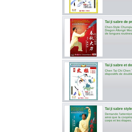
Tai ji sabre de p
Chen-Style Chunqiu
Dragon Allongé Moon
de longues routines 
Tai ji sabre et d
Chen Tai Chi Chen T
dispositifs de doub
Tai ji sabre styl
Demande l'attentio
ainsi que la coopéra
corps et les étapes.