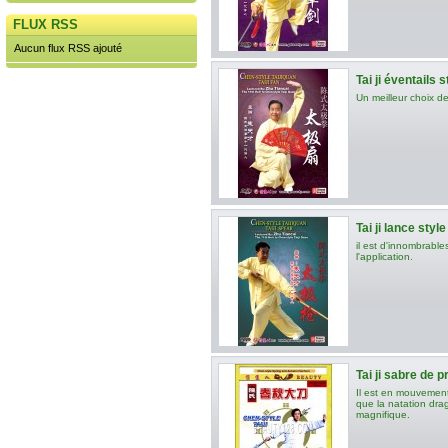
FLUX RSS
Aucun flux RSS ajouté
Tai ji éventails s
Un meilleur choix d
Tai ji lance style
il est d'innombrable
l'application.
Tai ji sabre de p
Il est en mouvement,
que la natation dra
magnifique.