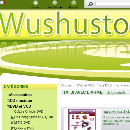
contact
plan du site
favoris
Accueil
>
DVD et VCD
>
Tai ji DVD
> Tai Ji avec
CATÉGORIES
TAI JI AVEC L'ARME
10 produits
Accessoires
CD musique
DVD et VCD
Culture Chinois DVD
Tai ji double épé
Da Cheng Quan et Yi Quan
Il est en mouvement,
que la natation dra
M.T.C DVD
magnifique.
Qi Gong DVD