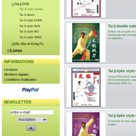
Tai ji DVD
Tai Ji avec l'arme
Tai Ji divers
Tai Ji style CHEN
Tai ji double sab
Tai Ji style SUN
Grâce et souple et 
Tai Ji style WU
harmonieuse énergiq
Tai Ji style YANG
et rapides.
Wu Shu et Kong Fu
Livres
INFORMATIONS
Livraison
Tai ji épée style
Mentions légales
il peut être joué a
Conditions d'utilisation
de la prochaine, parf
peut pas être vu.
NEWSLETTER
Tai ji épée style
Il montre le vrai v
corps.