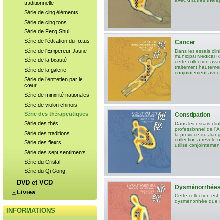
avec d'autres théra
traditionnelle
Série de cinq éléments
Série de cinq tons
Série de Feng Shui
Série de l'édcation du fœtus
Cancer
Série de l'Empereur Jaune
Dans les essais clin
municipal Medical R
Série de la beauté
cette collection av
traitement hautement 
Série de la galerie
conjointement avec
Série de l’entretien par le
cœur
Série de minorité nationales
Série de violon chinois
Série des thérapeutiques
Constipation
Série des thés
Dans les essais cli
professionnel de l'
Série des traditions
la province du Jian
collection a révélé u
Série des fleurs
utilisé conjointeme
Série des sept sentiments
Série du Cristal
Série du Qi Gong
DVD et VCD
Dysménorrhée
Livres
Cette collection est
dysménorrhée due à
INFORMATIONS