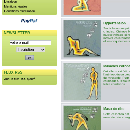
Livraison
Mentions légales
Conditions d'utilisation
Hypertension
Sur la base des pri
chinoise, Chinese 
NEWSLETTER
musicothérapie série
motiver les interact
et les cinq éléments
Maladies coron
Cet album est fait p
FLUX RSS
l'artériosclérose cor
du myocarde. Pour c
Aucun flux RSS ajouté
cardiaques, l'écoute
telles conditions.
Maux de tête
Cette collection est 
maux de tête et mig