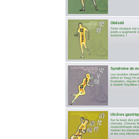
Obésité
Cette musique est 
poids a augmenté en
suivantes: l
Syndrome de m
Les troubles climaté
déficit et Yang-Yin-d
frustration, réguler 
à rétablir l'équilibre
Ulcères gastriq
Sur la base des pri
chinoise, Chinese 
musicothérapie série
motiver les interact
et les cinq éléments