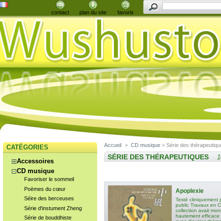
contact
plan du site
favoris
Accueil
>
CD musique
> Série des thérapeutiqu
CATÉGORIES
SÉRIE DES THÉRAPEUTIQUES
1
Accessoires
CD musique
Favoriser le sommeil
Poèmes du cœur
Apoplexie
Séire des berceuses
Testé cliniquement p
public Travaux en C
Série d'instument Zheng
collection avait mo
hautement efficace l
Série de bouddhiste