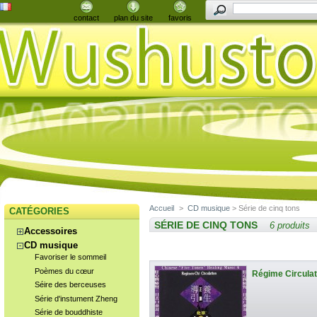
contact
plan du site
favoris
Accueil
>
CD musique
> Série de cinq tons
CATÉGORIES
SÉRIE DE CINQ TONS
6 produits
Accessoires
CD musique
Favoriser le sommeil
Poèmes du cœur
Régime Circulati
Séire des berceuses
Série d'instument Zheng
Série de bouddhiste