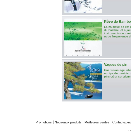
Rêve de Bambo
La musique de cet 
du bambou et a joué
instruments de mus
et de l'expérience 
Vagues de pin
Une fusion âge inha
équipe de musiciens 
pins créer cet album
Promotions
Nouveaux produits
Meilleures ventes
Contactez-n
P