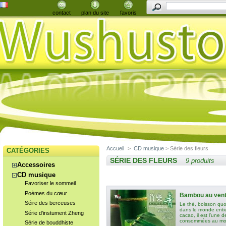
contact
plan du site
favoris
Accueil
>
CD musique
> Série des fleurs
CATÉGORIES
SÉRIE DES FLEURS
9 produits
Accessoires
CD musique
Favoriser le sommeil
Poèmes du cœur
Bambou au ven
Séire des berceuses
Le thé, boisson quo
dans le monde entier
Série d'instument Zheng
cacao, il est l’une d
consommées au mo
Série de bouddhiste