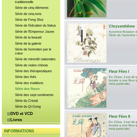
traditionnelle
Série de cinq éléments
Série de cinq tons
Série de Feng Shui
Série de l'édcation du fœtus
Chrysanthème
Série de l'Empereur Jaune
Automne-floraison 
l'âme de l'automne 
Série de la beauté
Série de la galerie
Série de l’entretien par le
cœur
Série de minorité nationales
Série de violon chinois
Série des thérapeutiques
Fleur Fées I
Série des thés
En Chine, il est dit
lunaire a une fleur 
Série des traditions
mois particulier.
Série des fleurs
Série des sept sentiments
Série du Cristal
Série du Qi Gong
DVD et VCD
Fleur Fées II
Livres
En Chine, il est dit
lunaire a une fleur 
mois particulier,
INFORMATIONS