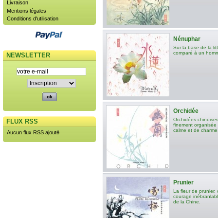
Livraison
Mentions légales
Conditions d'utilisation
Nénuphar
Sur la base de la li
comparé à un homme
NEWSLETTER
Orchidée
Orchidées chinoises 
FLUX RSS
finement organisée 
calme et de charme
Aucun flux RSS ajouté
Prunier
La fleur de prunier, 
courage inébranlabl
de la Chine.