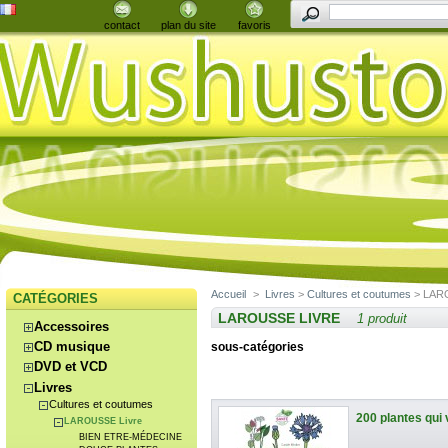
contact
plan du site
favoris
Accueil
>
Livres
>
Cultures et coutumes
> LARO
CATÉGORIES
LAROUSSE LIVRE
1 produit
Accessoires
CD musique
sous-catégories
DVD et VCD
Livres
Cultures et coutumes
200 plantes qui 
LAROUSSE Livre
BIEN ETRE-MÉDECINE