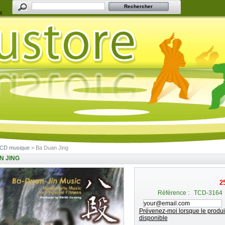
s
CD musique
> Ba Duan Jing
N JING
2
Référence :
TCD-3164
Prévenez-moi lorsque le produit
disponible