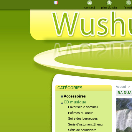
contact
plan du site
favori
Accueil
>
CATÉGORIES
BA DUA
Accessoires
CD musique
Favoriser le sommeil
Poèmes du cœur
Séire des berceuses
Série d'instument Zheng
Série de bouddhiste