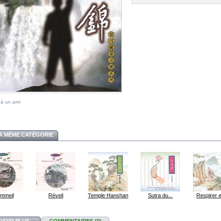
 à un ami
A MÊME CATÉGORIE
mmeil
Réveil
Temple Hanshan
Sutra du...
Respirer e
AVOIR PLUS
COMMENTAIRES (0)