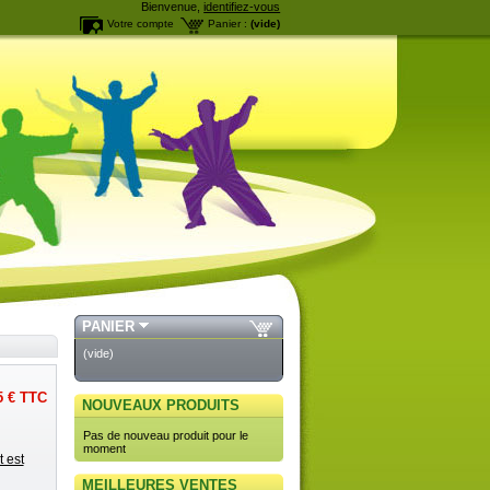
Bienvenue,
identifiez-vous
Votre compte
Panier :
(vide)
PANIER
(vide)
5 €
TTC
NOUVEAUX PRODUITS
Pas de nouveau produit pour le
moment
 est
MEILLEURES VENTES