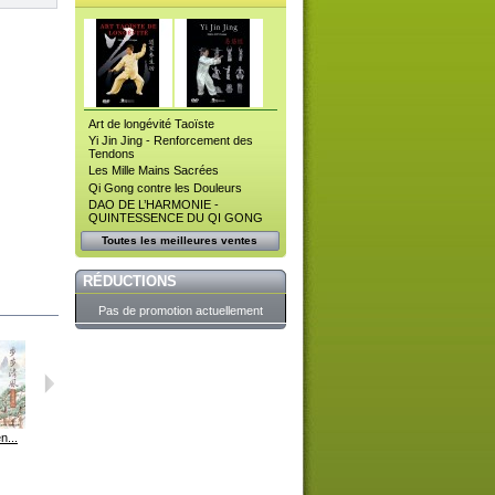
Art de longévité Taoïste
Yi Jin Jing - Renforcement des
Tendons
Les Mille Mains Sacrées
Qi Gong contre les Douleurs
DAO DE L’HARMONIE -
QUINTESSENCE DU QI GONG
Toutes les meilleures ventes
RÉDUCTIONS
Pas de promotion actuellement
n...
Retour à...
Lotus de...
Illumination
Pureté