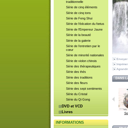
traditionnelle
Série de cinq éléments
Série de cinq tons
Série de Feng Shui
Série de l'édcation du fœtus
Série de l'Empereur Jaune
Série de la beauté
Série de la galerie
Série de l’entretien par le
cœur
Série de minorité nationales
Envoyer
Série de violon chinois
Imprimer
Série des thérapeutiques
Agrandir
Série des thés
Série des traditions
DANS L
Série des fleurs
Série des sept sentiments
Série du Cristal
Série du Qi Gong
DVD et VCD
Livres
So
INFORMATIONS
EN S