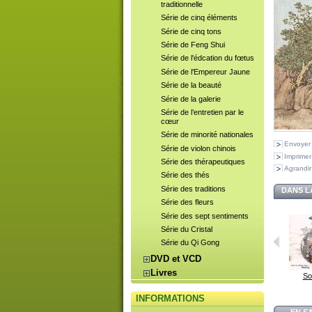
traditionnelle
Série de cinq éléments
Série de cinq tons
Série de Feng Shui
Série de l'édcation du fœtus
Série de l'Empereur Jaune
Série de la beauté
Série de la galerie
Série de l’entretien par le
cœur
Série de minorité nationales
Envoyer
Série de violon chinois
Imprimer
Série des thérapeutiques
Agrandir
Série des thés
Série des traditions
DANS L
Série des fleurs
Série des sept sentiments
Série du Cristal
Série du Qi Gong
DVD et VCD
Livres
So
INFORMATIONS
EN S