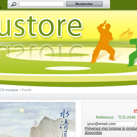
s
CD musique
> Pureté
É
2
Référence :
TCD-2048
Prévenez-moi lorsque le produit
disponible