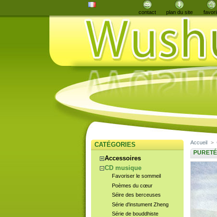
contact
plan du site
favori
Accueil
>
CATÉGORIES
PURET
Accessoires
CD musique
Favoriser le sommeil
Poèmes du cœur
Séire des berceuses
Série d'instument Zheng
Série de bouddhiste