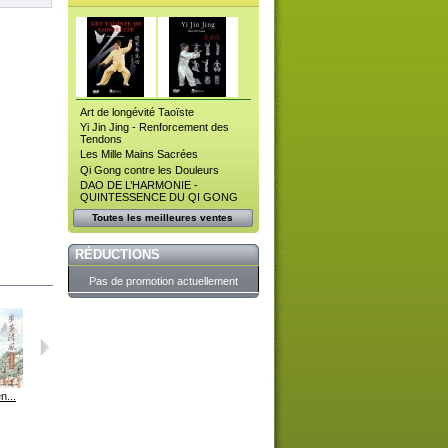
Art de longévité Taoïste
Yi Jin Jing - Renforcement des
Tendons
Les Mille Mains Sacrées
Qi Gong contre les Douleurs
DAO DE L’HARMONIE -
QUINTESSENCE DU QI GONG
Toutes les meilleures ventes
RÉDUCTIONS
Pas de promotion actuellement
n...
Retour à...
Lotus de...
Illumination
Vent douce...