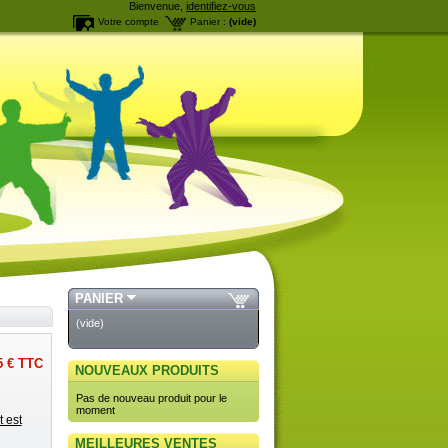
Bienvenue,
identifiez-vous
Votre compte
Panier :
(vide)
PANIER
(vide)
5 €
TTC
NOUVEAUX PRODUITS
Pas de nouveau produit pour le
moment
 est
MEILLEURES VENTES