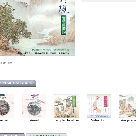
 à un ami
A MÊME CATÉGORIE
mmeil
Réveil
Temple Hanshan
Sutra du...
Respirer e
AVOIR PLUS
COMMENTAIRES (0)