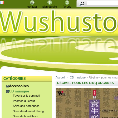
contact
plan du site
favoris
Accueil
>
CD musique
> Régime - pour les cin
CATÉGORIES
RÉGIME - POUR LES CINQ ORGANES
Accessoires
CD musique
Favoriser le sommeil
Poèmes du cœur
Séire des berceuses
Série d'instument Zheng
Série de bouddhiste