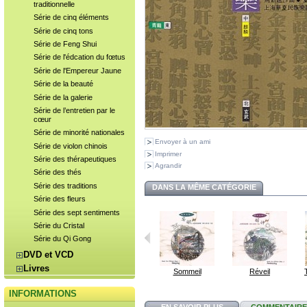
traditionnelle
Série de cinq éléments
Série de cinq tons
Série de Feng Shui
Série de l'édcation du fœtus
Série de l'Empereur Jaune
Série de la beauté
Série de la galerie
Série de l’entretien par le
cœur
Série de minorité nationales
Envoyer à un ami
Série de violon chinois
Imprimer
Série des thérapeutiques
Agrandir
Série des thés
Série des traditions
DANS LA MÊME CATÉGORIE
Série des fleurs
Série des sept sentiments
Série du Cristal
Série du Qi Gong
DVD et VCD
Livres
Sommeil
Réveil
INFORMATIONS
EN SAVOIR PLUS
COMMENTAIRES