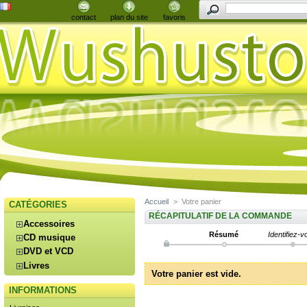
contact
plan du site
favoris
Accueil
>
Votre panier
CATÉGORIES
RÉCAPITULATIF DE LA COMMANDE
Accessoires
Résumé
Identifiez-v
CD musique
DVD et VCD
Livres
Votre panier est vide.
INFORMATIONS