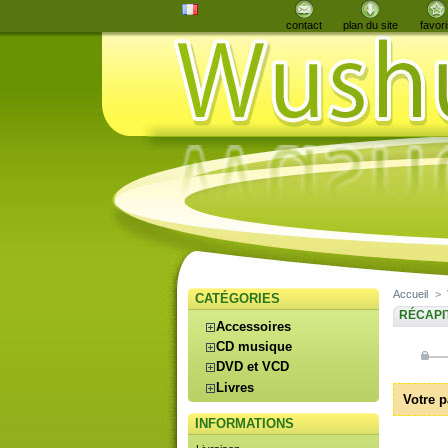
contact
plan du site
favori
Accueil
>
CATÉGORIES
RÉCAPI
Accessoires
CD musique
DVD et VCD
Livres
Votre p
INFORMATIONS