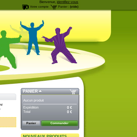
Bienvenue,
identifiez-vous
Votre compte
Panier :
(vide)
PANIER
Aucun produit
nt
Expédition
0 €
Total
0 €
Panier
Commander
NOUVEAUX PRODUITS