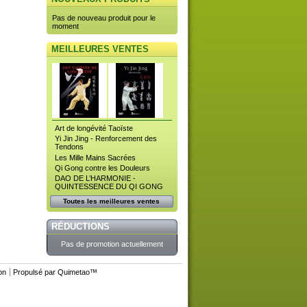
Pas de nouveau produit pour le
moment
MEILLEURES VENTES
Art de longévité Taoïste
Yi Jin Jing - Renforcement des
Tendons
Les Mille Mains Sacrées
Qi Gong contre les Douleurs
DAO DE L’HARMONIE -
QUINTESSENCE DU QI GONG
Toutes les meilleures ventes
RÉDUCTIONS
Pas de promotion actuellement
ion
Propulsé par
Quimetao
™